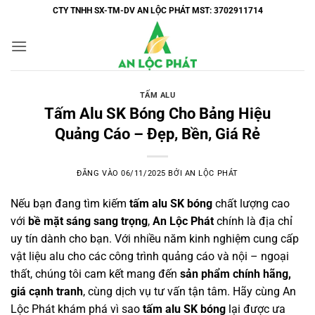
Bỏ
CTY TNHH SX-TM-DV AN LỘC PHÁT MST: 3702911714
qua
nội
dung
TẤM ALU
Tấm Alu SK Bóng Cho Bảng Hiệu
Quảng Cáo – Đẹp, Bền, Giá Rẻ
ĐĂNG VÀO
06/11/2025
BỞI
AN LỘC PHÁT
Nếu bạn đang tìm kiếm
tấm alu SK bóng
chất lượng cao
với
bề mặt sáng sang trọng
,
An Lộc Phát
chính là địa chỉ
uy tín dành cho bạn. Với nhiều năm kinh nghiệm cung cấp
vật liệu alu cho các công trình quảng cáo và nội – ngoại
thất, chúng tôi cam kết mang đến
sản phẩm chính hãng,
giá cạnh tranh
, cùng dịch vụ tư vấn tận tâm. Hãy cùng An
Lộc Phát khám phá vì sao
tấm alu SK bóng
lại được ưa