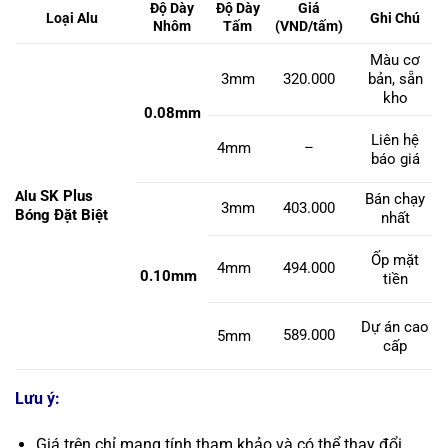
Độ Dày
Độ Dày
Giá
Loại Alu
Ghi Chú
Nhôm
Tấm
(VND/tấm)
Màu cơ
3mm
320.000
bản, sẵn
kho
0.08mm
Liên hệ
4mm
–
báo giá
u SK Plus
Al
Bán chạy
3mm
403.000
Bóng Đặt Biệt
nhất
Ốp mặt
4mm
494.000
0.10mm
tiền
Dự án cao
589.000
5mm
cấp
Lưu ý:
Giá trên chỉ mang tính tham khảo và có thể thay đổi