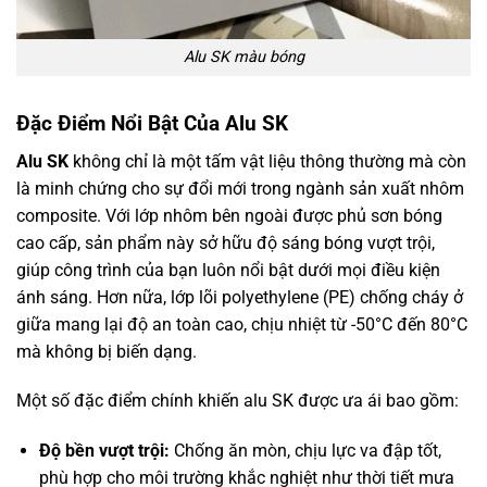
Alu SK màu bóng
Đặc Điểm Nổi Bật Của Alu SK
Alu SK
không chỉ là một tấm vật liệu thông thường mà còn
là minh chứng cho sự đổi mới trong ngành sản xuất nhôm
composite. Với lớp nhôm bên ngoài được phủ sơn bóng
cao cấp, sản phẩm này sở hữu độ sáng bóng vượt trội,
giúp công trình của bạn luôn nổi bật dưới mọi điều kiện
ánh sáng. Hơn nữa, lớp lõi polyethylene (PE) chống cháy ở
giữa mang lại độ an toàn cao, chịu nhiệt từ -50°C đến 80°C
mà không bị biến dạng.
Một số đặc điểm chính khiến alu SK được ưa ái bao gồm:
Độ bền vượt trội:
Chống ăn mòn, chịu lực va đập tốt,
phù hợp cho môi trường khắc nghiệt như thời tiết mưa