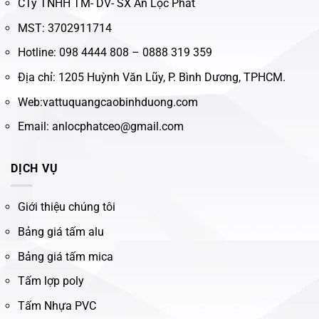
CTy TNHH TM- DV- SX An Lộc Phát
MST: 3702911714
Hotline: 098 4444 808 – 0888 319 359
Địa chỉ: 1205 Huỳnh Văn Lũy, P. Bình Dương, TPHCM.
Web:vattuquangcaobinhduong.com
Email: anlocphatceo@gmail.com
DỊCH VỤ
Giới thiệu chúng tôi
Bảng giá tấm alu
Bảng giá tấm mica
Tấm lợp poly
Tấm Nhựa PVC