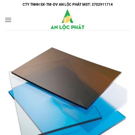
Bỏ
CTY TNHH SX-TM-DV AN LỘC PHÁT MST: 3702911714
qua
nội
dung