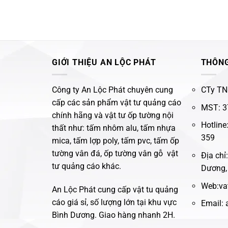
GIỚI THIỆU AN LỘC PHÁT
THÔNG
Công ty An Lộc Phát chuyên cung
CTy TN
cấp các sản phẩm vật tư quảng cáo
MST: 3
chính hãng và vật tư ốp tường nội
Hotline
thất như: tấm nhôm alu, tấm nhựa
359
mica, tấm lợp poly, tấm pvc, tấm ốp
tường vân đá, ốp tường vân gỗ vật
Địa chỉ
tư quảng cáo khác.
Dương,
Web:va
An Lộc Phát cung cấp vật tu quảng
cáo giá sỉ, số lượng lớn tại khu vực
Email:
Bình Dương. Giao hàng nhanh 2H.