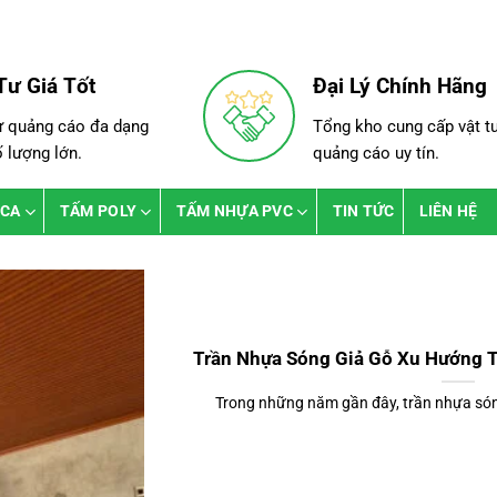
Tư Giá Tốt
Đại Lý Chính Hãng
ư quảng cáo đa dạng
Tổng kho cung cấp vật t
ố lượng lớn.
quảng cáo uy tín.
ICA
TẤM POLY
TẤM NHỰA PVC
TIN TỨC
LIÊN HỆ
Trần Nhựa Sóng Giả Gỗ Xu Hướng Tr
Trong những năm gần đây, trần nhựa sóng 