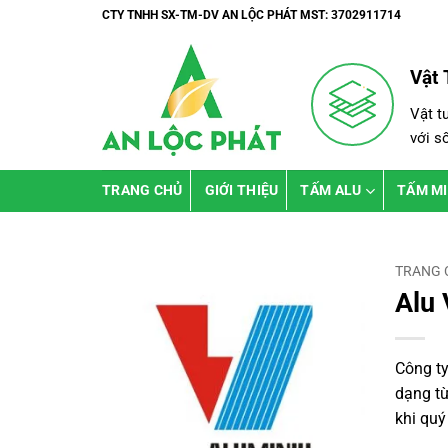
Bỏ
CTY TNHH SX-TM-DV AN LỘC PHÁT MST: 3702911714
qua
nội
Vật 
dung
Vật t
với s
TRANG CHỦ
GIỚI THIỆU
TẤM ALU
TẤM M
TRANG 
Alu 
Công ty
dạng từ
khi quý