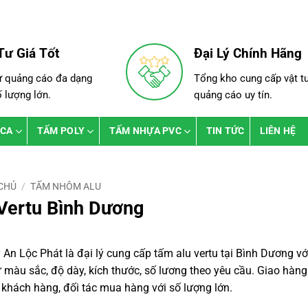
Tư Giá Tốt
Đại Lý Chính Hãng
ư quảng cáo đa dạng
Tổng kho cung cấp vật t
ố lượng lớn.
quảng cáo uy tín.
ICA
TẤM POLY
TẤM NHỰA PVC
TIN TỨC
LIÊN HỆ
CHỦ
/
TẤM NHÔM ALU
Vertu Bình Dương
 An Lộc Phát là đại lý cung cấp tấm alu vertu tại Bình Dương v
 màu sắc, độ dày, kích thước, số lương theo yêu cầu. Giao hàng
 khách hàng, đối tác mua hàng với số lượng lớn.