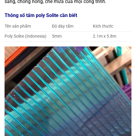
sáng, chống nóng, che mưa của mọi công trình.
Thông số tấm poly Solite cần biết
Tên sản phẩm
Độ dày tấm
Kích thước
Poly Solite (Indonesia)
5mm
2.1m x 5.8m