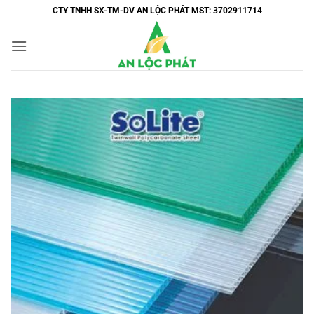
Bỏ
CTY TNHH SX-TM-DV AN LỘC PHÁT MST: 3702911714
qua
nội
dung