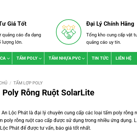
Tư Giá Tốt
Đại Lý Chính Hãng
ư quảng cáo đa dạng
Tổng kho cung cấp vật t
ố lượng lớn.
quảng cáo uy tín.
ICA
TẤM POLY
TẤM NHỰA PVC
TIN TỨC
LIÊN HỆ
CHỦ
/
TẤM LỢP POLY
Poly Rỗng Ruột SolarLite
 An Lộc Phát là đại lý chuyên cung cấp các loại tấm poly rỗng r
m poly rỗng ruột cao cấp được sử dụng trong nhiều ứng dụng. Li
Lộc Phát để được tư vấn, báo giá tốt nhất.