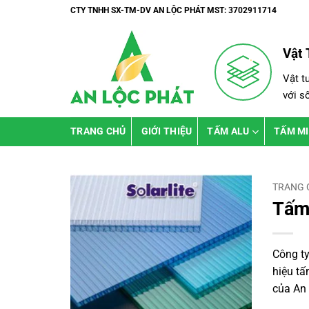
Bỏ
CTY TNHH SX-TM-DV AN LỘC PHÁT MST: 3702911714
qua
nội
Vật 
dung
Vật t
với s
TRANG CHỦ
GIỚI THIỆU
TẤM ALU
TẤM M
TRANG 
Tấm 
Công ty
hiệu tấ
của An 