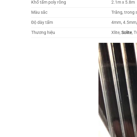
Khổ tấm poly rỗng
2.1m x 5.8m
Màu sắc
Trắng, trong 
Độ dày tấm
4mm, 4.5mm
Thương hiệu
Xlite,
Solite
, 