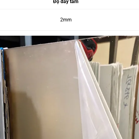
Độ dày tấm
2mm