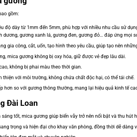
a gương
 bao gồm:
ều độ dày từ 1mm đến 5mm, phù hợp với nhiều nhu cầu sử dụn
h dương, gương xanh lá, gương đen, gương đỏ… đáp ứng mọi sở
ng gia công, cắt, uốn, tạo hình theo yêu cầu, giúp tạo nên nh
g, mica gương không bị oxy hóa, giữ được vẻ đẹp lâu dài.
o, không bị phai màu theo thời gian.
 thiện với môi trường, không chứa chất độc hại, có thể tái chế.
ấp hơn so với gương thông thường, mang lại hiệu quả kinh tế ca
g Đài Loan
 sáng tốt, mica gương giúp biển vẫy trở nên nổi bật và thu hút 
ng trọng và hiện đại cho khay văn phòng, đồng thời dễ dàng v