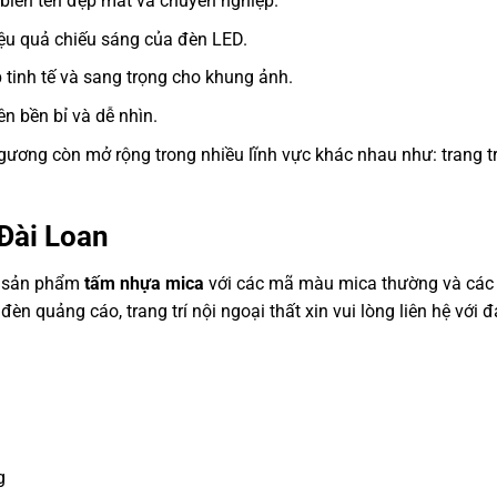
biển tên đẹp mắt và chuyên nghiệp.
ệu quả chiếu sáng của đèn LED.
inh tế và sang trọng cho khung ảnh.
ên bền bỉ và dễ nhìn.
ơng còn mở rộng trong nhiều lĩnh vực khác nhau như: trang trí
Đài Loan
c sản phẩm
tấm nhựa mica
với các mã màu mica thường và các 
n quảng cáo, trang trí nội ngoại thất xin vui lòng liên hệ với 
g