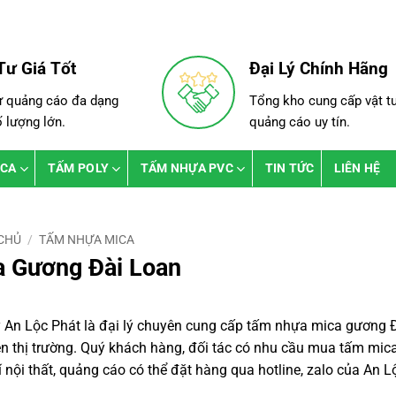
Tư Giá Tốt
Đại Lý Chính Hãng
ư quảng cáo đa dạng
Tổng kho cung cấp vật t
ố lượng lớn.
quảng cáo uy tín.
ICA
TẤM POLY
TẤM NHỰA PVC
TIN TỨC
LIÊN HỆ
CHỦ
/
TẤM NHỰA MICA
a Gương Đài Loan
 An Lộc Phát là đại lý chuyên cung cấp tấm nhựa mica gương Đà
ên thị trường. Quý khách hàng, đối tác có nhu cầu mua tấm mic
rí nội thất, quảng cáo có thể đặt hàng qua hotline, zalo của An L