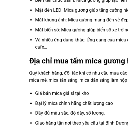
Biển tên chức danh: Mica gương giúp tạo nên 
Mặt đèn LED: Mica gương giúp tăng cường hi
Mặt khung ảnh: Mica gương mang đến vẻ đẹp t
Mặt biển số: Mica gương giúp biển số xe trở n
Và nhiều ứng dụng khác: Ứng dụng của mica gư
cafe…
Địa chỉ mua tấm mica gương 
Quý khách hàng, đối tác khi có nhu cầu mua cá
mica mè, mica tản sáng, mica dẫn sáng làm hộp đè
Giá bán mica giá sỉ tại kho
Đại lý mica chính hãng chất lượng cao
Đầy đủ màu sắc, độ dày, số lượng.
Giao hàng tận nơi theo yêu cầu tại Bình Dươn