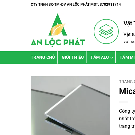
Bỏ
CTY TNHH SX-TM-DV AN LỘC PHÁT MST: 3702911714
qua
nội
Vật 
dung
Vật t
với s
TRANG CHỦ
GIỚI THIỆU
TẤM ALU
TẤM M
TRANG 
Mic
Công ty
nhất tr
trang t