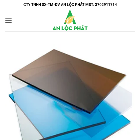
Bỏ
CTY TNHH SX-TM-DV AN LỘC PHÁT MST: 3702911714
qua
nội
dung