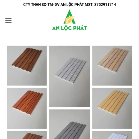
Bỏ
CTY TNHH SX-TM-DV AN LỘC PHÁT MST: 3702911714
qua
nội
dung