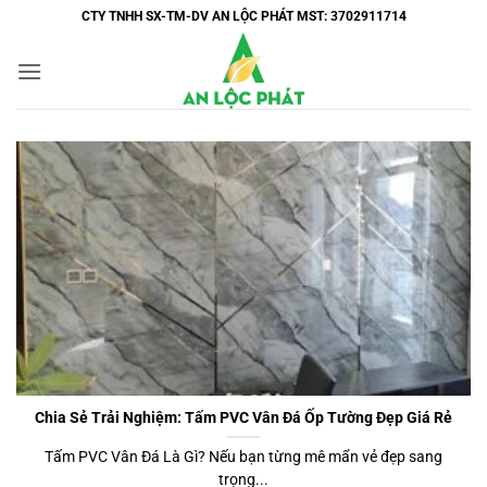
Bỏ
CTY TNHH SX-TM-DV AN LỘC PHÁT MST: 3702911714
qua
nội
dung
Chia Sẻ Trải Nghiệm: Tấm PVC Vân Đá Ốp Tường Đẹp Giá Rẻ
Tấm PVC Vân Đá Là Gì? Nếu bạn từng mê mẩn vẻ đẹp sang
trọng...