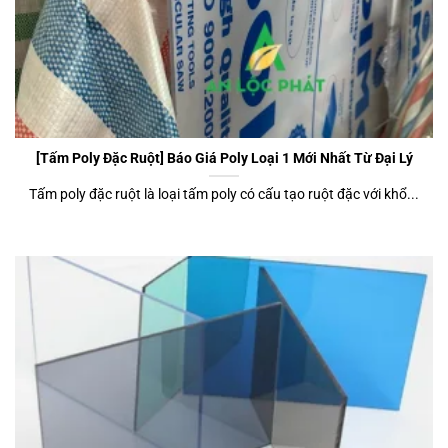
[Tấm Poly Đặc Ruột] Báo Giá Poly Loại 1 Mới Nhất Từ Đại Lý
Tấm poly đặc ruột là loại tấm poly có cấu tạo ruột đặc với khổ...